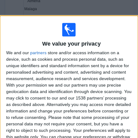
Almeria
Malaga
LaLiga TV
Premier Sports 2 ROI
Wednesday, 10/06/2026
20:00
LaLiga Hypermotion
We value your privacy
Playoffs Semi-Final
We and our
partners
store and/or access information on a
device, such as cookies and process personal data, such as
Malaga
unique identifiers and standard information sent by a device for
Las Palmas
personalised advertising and content, advertising and content
Premier Sports 1 ROI
measurement, audience research and services development.
With your permission we and our partners may use precise
geolocation data and identification through device scanning. You
Tuesday, 09/06/2026
may click to consent to our and our 1538 partners’ processing
20:00
LaLiga Hypermotion
as described above. Alternatively you may access more detailed
Playoffs Semi-Final
information and change your preferences before consenting or
to refuse consenting.
Please note that some processing of your
Almeria
personal data may not require your consent, but you have a
Castellon
right to object to such processing. Your preferences will apply to
this website only. You can change your preferences or withdraw
Premier Sports 1 ROI