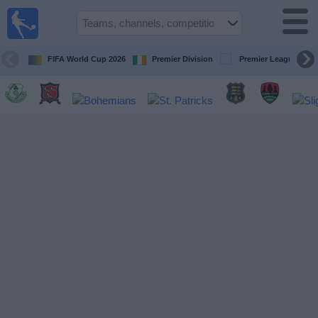
Live
Football
TV
FIFA World Cup 2026
Premier Division
Premier League
Football TV
Guide
Football
on
TV
Teams
Competitions
TV
Channels
News