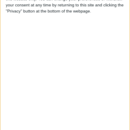
your consent at any time by returning to this site and clicking the
"Privacy" button at the bottom of the webpage.
More days
STATISTICAL DATA OF LALIGA HYPERMOTION ON
TELEVISION IN REPUBLIC OF IRELAND
As of today
08/08/2026
, and since this website started collecting statistical
data on when and where
Football
matches from the
LaLiga Hypermotion
competition in
Republic of Ireland
are televised, which began on
10/09/2017
, we can provide the following data:
2,454
TV BROADCASTS
1,794 Free games
73.11%
660 Paid games
26.89%