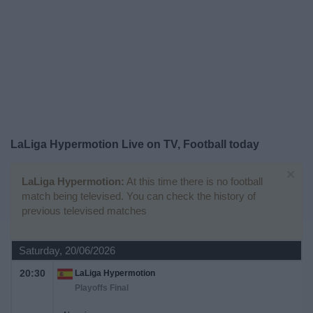
Free
Widget
LaLiga Hypermotion Live on TV, Football today
×
LaLiga Hypermotion:
At this time there is no football
match being televised. You can check the history of
previous televised matches
Saturday, 20/06/2026
20:30
LaLiga Hypermotion
Playoffs Final