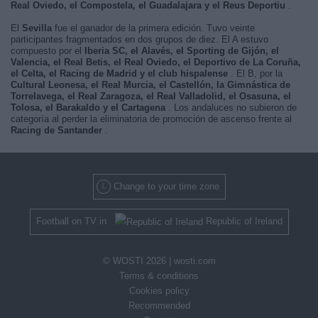
Real Oviedo, el Compostela, el Guadalajara y el Reus Deportiu
.
El
Sevilla
fue el ganador de la primera edición. Tuvo veinte
participantes fragmentados en dos grupos de diez. El A estuvo
compuesto por el
Iberia SC, el Alavés, el Sporting de Gijón, el
Valencia, el Real Betis, el Real Oviedo, el Deportivo de La Coruña,
el Celta, el Racing de Madrid y el club hispalense
. El B, por la
Cultural Leonesa, el Real Murcia, el Castellón, la Gimnástica de
Torrelavega, el Real Zaragoza, el Real Valladolid, el Osasuna, el
Tolosa, el Barakaldo y el Cartagena
. Los andaluces no subieron de
categoría al perder la eliminatoria de promoción de ascenso frente al
Racing de Santander
.
Change to your time zone
Football on TV in
Republic of Ireland
© WOSTI 2026 |
wosti.com
Terms & conditions
Cookies policy
Recommended