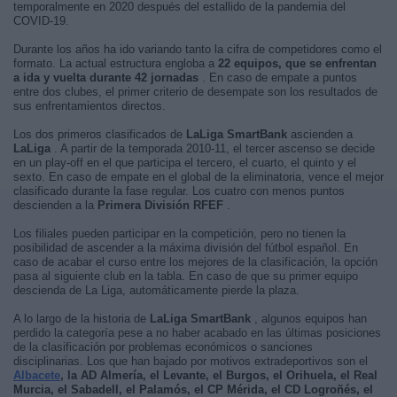
temporalmente en 2020 después del estallido de la pandemia del
COVID-19.
Durante los años ha ido variando tanto la cifra de competidores como el
formato. La actual estructura engloba a
22 equipos, que se enfrentan
a ida y vuelta durante 42 jornadas
. En caso de empate a puntos
entre dos clubes, el primer criterio de desempate son los resultados de
sus enfrentamientos directos.
Los dos primeros clasificados de
LaLiga SmartBank
ascienden a
LaLiga
. A partir de la temporada 2010-11, el tercer ascenso se decide
en un play-off en el que participa el tercero, el cuarto, el quinto y el
sexto. En caso de empate en el global de la eliminatoria, vence el mejor
clasificado durante la fase regular. Los cuatro con menos puntos
descienden a la
Primera División RFEF
.
Los filiales pueden participar en la competición, pero no tienen la
posibilidad de ascender a la máxima división del fútbol español. En
caso de acabar el curso entre los mejores de la clasificación, la opción
pasa al siguiente club en la tabla. En caso de que su primer equipo
descienda de La Liga, automáticamente pierde la plaza.
A lo largo de la historia de
LaLiga SmartBank
, algunos equipos han
perdido la categoría pese a no haber acabado en las últimas posiciones
de la clasificación por problemas económicos o sanciones
disciplinarias. Los que han bajado por motivos extradeportivos son el
Albacete
, la AD Almería, el Levante, el Burgos, el Orihuela, el Real
Murcia, el Sabadell, el Palamós, el CP Mérida, el CD Logroñés, el